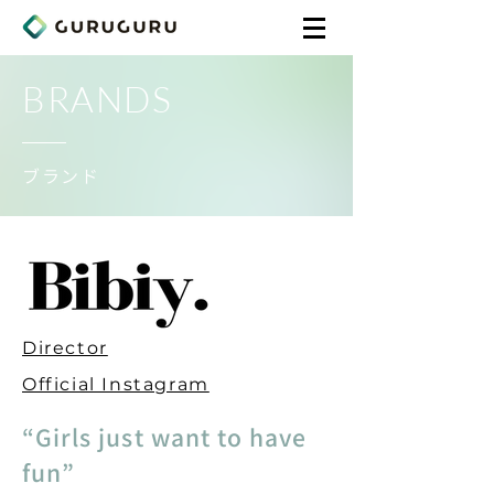
BRANDS
ブランド
Director
Official Instagram
“Girls just want to have
fun”